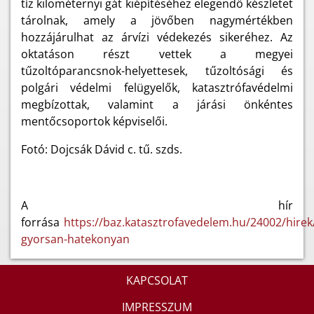
tíz kilométernyi gát kiépítéséhez elegendő készletet
tárolnak, amely a jövőben nagymértékben
hozzájárulhat az árvízi védekezés sikeréhez. Az
oktatáson részt vettek a megyei
tűzoltóparancsnok-helyettesek, tűzoltósági és
polgári védelmi felügyelők, katasztrófavédelmi
megbízottak, valamint a járási önkéntes
mentőcsoportok képviselői.
Fotó: Dojcsák Dávid c. tű. szds.
A hír
forrása
https://baz.katasztrofavedelem.hu/24002/hire
gyorsan-hatekonyan
KAPCSOLAT
IMPRESSZUM