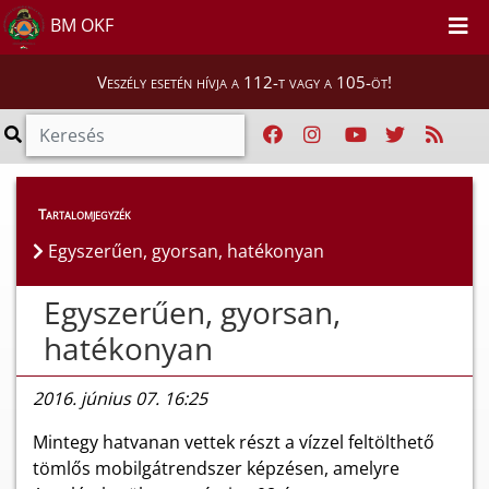
BM OKF
Veszély esetén hívja a 112-t vagy a 105-öt!
Híreink
>
Hírek
Tartalomjegyzék
Egyszerűen, gyorsan, hatékonyan
Egyszerűen, gyorsan,
hatékonyan
2016. június 07. 16:25
Mintegy hatvanan vettek részt a vízzel feltölthető
tömlős mobilgátrendszer képzésen, amelyre