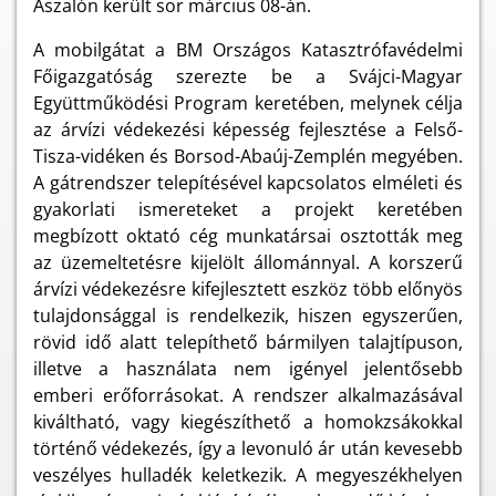
Aszalón került sor március 08-án.
A mobilgátat a BM Országos Katasztrófavédelmi
Főigazgatóság szerezte be a Svájci-Magyar
Együttműködési Program keretében, melynek célja
az árvízi védekezési képesség fejlesztése a Felső-
Tisza-vidéken és Borsod-Abaúj-Zemplén megyében.
A gátrendszer telepítésével kapcsolatos elméleti és
gyakorlati ismereteket a projekt keretében
megbízott oktató cég munkatársai osztották meg
az üzemeltetésre kijelölt állománnyal. A korszerű
árvízi védekezésre kifejlesztett eszköz több előnyös
tulajdonsággal is rendelkezik, hiszen egyszerűen,
rövid idő alatt telepíthető bármilyen talajtípuson,
illetve a használata nem igényel jelentősebb
emberi erőforrásokat. A rendszer alkalmazásával
kiváltható, vagy kiegészíthető a homokzsákokkal
történő védekezés, így a levonuló ár után kevesebb
veszélyes hulladék keletkezik. A megyeszékhelyen