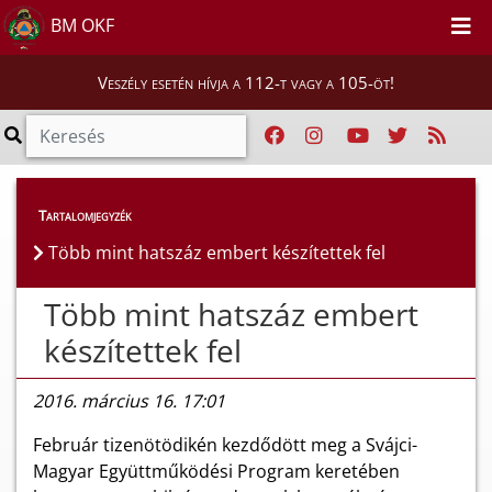
BM OKF
Veszély esetén hívja a 112-t vagy a 105-öt!
Híreink
>
Hírek
Tartalomjegyzék
Több mint hatszáz embert készítettek fel
Több mint hatszáz embert
készítettek fel
2016. március 16. 17:01
Február tizenötödikén kezdődött meg a Svájci-
Magyar Együttműködési Program keretében