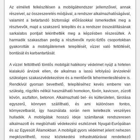
Az elméleti felkészítésen a mobilgátrendszer jellemzőivel, annak
részeivel, az összeszerelés módjával, a rendszer alkalmazhatóságával,
valamint a betartandó biztonsági előírásokkal ismerkedtek meg a
résztvevők, majd a szakszerű telepítés és a rendszer összeállításának
sarkalatos pontjait tekinthették meg a képzésben részesültek. A
harmadik szakaszban pedig a résztvevők nyolc-tízfős csoportokban
gyakorolták a mobilgátelemek telepítését, vízzel való feltöltését,
bontását és karbantartását.
A vízzel feltölthető tömlős mobilgát hatékony védelmet nyújt a hirtelen
kialakuló árvizek ellen, de alkalmas a lassú lefolyású árvizeknél
szükséges szakaszvédekezésre és a mentőerők tehermentesítésére is.
Rendkívül gyorsan bevethető, telepítéséhez kevés emberre van
szükség, rögzítés nélkül használható homokon, füvön, kavicson, zúzott
kövön, aszfalton, betonon. Alkalmazható bel- és külterületen, tárolása
egyszerű, könnyen szállítható, és ami különösen fontos,
környezetbarát, így használata során nem keletkezik veszélyes
hulladék. A mobilgátak hosszú ideje számítanak rendszeresen
alkalmazott és megbízható védekezési eszköznek Nyugat-Európában
és az Egyesült Államokban. A mobilgát gyors védelmet jelent nehezen
megközelíthető, rossz közlekedési infrastruktúrával rendelkező