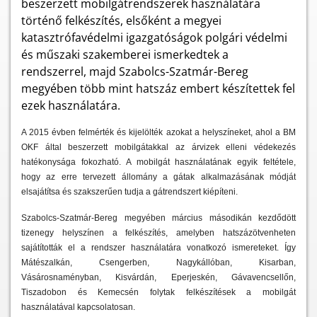
beszerzett mobilgátrendszerek használatára
történő felkészítés, elsőként a megyei
katasztrófavédelmi igazgatóságok polgári védelmi
és műszaki szakemberei ismerkedtek a
rendszerrel, majd Szabolcs-Szatmár-Bereg
megyében több mint hatszáz embert készítettek fel
ezek használatára.
A 2015 évben felmérték és kijelölték azokat a helyszíneket, ahol a BM
OKF által beszerzett mobilgátakkal az árvizek elleni védekezés
hatékonysága fokozható. A mobilgát használatának egyik feltétele,
hogy az erre tervezett állomány a gátak alkalmazásának módját
elsajátítsa és szakszerűen tudja a gátrendszert kiépíteni.
Szabolcs-Szatmár-Bereg megyében március másodikán kezdődött
tizenegy helyszínen a felkészítés, amelyben hatszázötvenheten
sajátították el a rendszer használatára vonatkozó ismereteket. Így
Mátészalkán, Csengerben, Nagykállóban, Kisarban,
Vásárosnaményban, Kisvárdán, Eperjeskén, Gávavencsellőn,
Tiszadobon és Kemecsén folytak felkészítések a mobilgát
használatával kapcsolatosan.