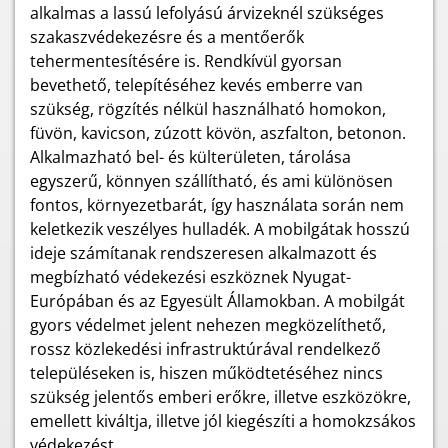
alkalmas a lassú lefolyású árvizeknél szükséges
szakaszvédekezésre és a mentőerők
tehermentesítésére is. Rendkívül gyorsan
bevethető, telepítéséhez kevés emberre van
szükség, rögzítés nélkül használható homokon,
füvön, kavicson, zúzott kövön, aszfalton, betonon.
Alkalmazható bel- és külterületen, tárolása
egyszerű, könnyen szállítható, és ami különösen
fontos, környezetbarát, így használata során nem
keletkezik veszélyes hulladék. A mobilgátak hosszú
ideje számítanak rendszeresen alkalmazott és
megbízható védekezési eszköznek Nyugat-
Európában és az Egyesült Államokban. A mobilgát
gyors védelmet jelent nehezen megközelíthető,
rossz közlekedési infrastruktúrával rendelkező
településeken is, hiszen működtetéséhez nincs
szükség jelentős emberi erőkre, illetve eszközökre,
emellett kiváltja, illetve jól kiegészíti a homokzsákos
védekezést.