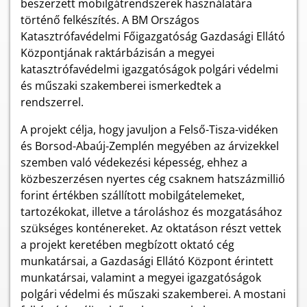
beszerzett mobilgátrendszerek használatára
történő felkészítés. A BM Országos
Katasztrófavédelmi Főigazgatóság Gazdasági Ellátó
Központjának raktárbázisán a megyei
katasztrófavédelmi igazgatóságok polgári védelmi
és műszaki szakemberei ismerkedtek a
rendszerrel.
A projekt célja, hogy javuljon a Felső-Tisza-vidéken
és Borsod-Abaúj-Zemplén megyében az árvizekkel
szemben való védekezési képesség, ehhez a
közbeszerzésen nyertes cég csaknem hatszázmillió
forint értékben szállított mobilgátelemeket,
tartozékokat, illetve a tároláshoz és mozgatásához
szükséges konténereket. Az oktatáson részt vettek
a projekt keretében megbízott oktató cég
munkatársai, a Gazdasági Ellátó Központ érintett
munkatársai, valamint a megyei igazgatóságok
polgári védelmi és műszaki szakemberei. A mostani