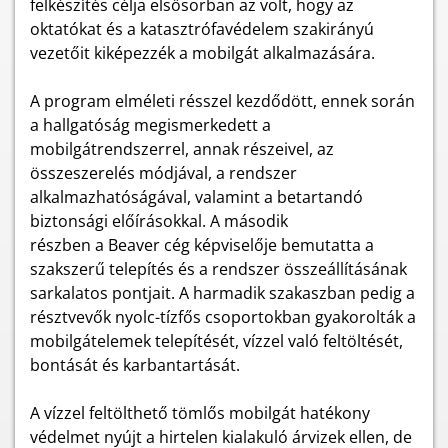
felkészítés célja elsősorban az volt, hogy az
oktatókat és a katasztrófavédelem szakirányú
vezetőit kiképezzék a mobilgát alkalmazására.
A program elméleti résszel kezdődött, ennek során
a hallgatóság megismerkedett a
mobilgátrendszerrel, annak részeivel, az
összeszerelés módjával, a rendszer
alkalmazhatóságával, valamint a betartandó
biztonsági előírásokkal. A második
részben a Beaver cég képviselője bemutatta a
szakszerű telepítés és a rendszer összeállításának
sarkalatos pontjait. A harmadik szakaszban pedig a
résztvevők nyolc-tízfős csoportokban gyakorolták a
mobilgátelemek telepítését, vízzel való feltöltését,
bontását és karbantartását.
A vízzel feltölthető tömlős mobilgát hatékony
védelmet nyújt a hirtelen kialakuló árvizek ellen, de