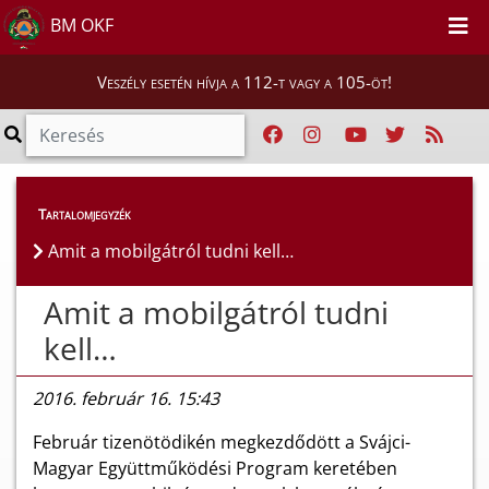
BM OKF
Veszély esetén hívja a 112-t vagy a 105-öt!
Híreink
>
Hírek
Tartalomjegyzék
Amit a mobilgátról tudni kell…
Amit a mobilgátról tudni
kell…
2016. február 16. 15:43
Február tizenötödikén megkezdődött a Svájci-
Magyar Együttműködési Program keretében