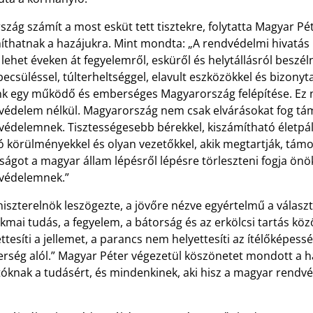
szág számít a most esküt tett tisztekre, folytatta Magyar Pé
íthatnak a hazájukra. Mint mondta: „A rendvédelmi hivatás 
ehet éveken át fegyelemről, esküről és helytállásról beszél
csüléssel, túlterheltséggel, elavult eszközökkel és bizonyt
nk egy működő és emberséges Magyarország felépítése. Ez
védelem nélkül. Magyarország nem csak elvárásokat fog táma
védelemnek. Tisztességesebb bérekkel, kiszámítható életpál
 körülményekkel és olyan vezetőkkel, akik megtartják, támog
ságot a magyar állam lépésről lépésre törleszteni fogja ön
védelemnek.”
iszterelnök leszögezte, a jövőre nézve egyértelmű a válasz
kmai tudás, a fegyelem, a bátorság és az erkölcsi tartás k
ttesíti a jellemet, a parancs nem helyettesíti az ítélőképes
rség alól.” Magyar Péter végezetül köszönetet mondott a ha
tóknak a tudásért, és mindenkinek, aki hisz a magyar rendv