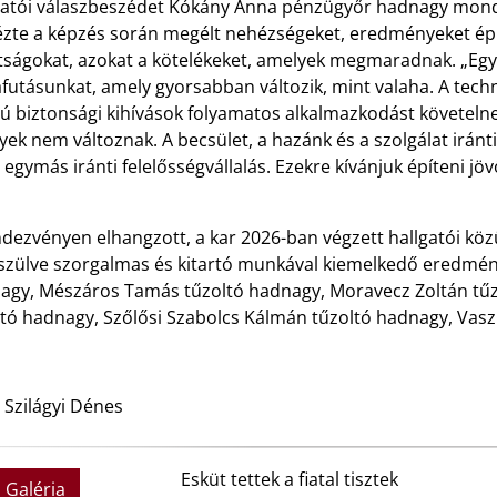
gatói válaszbeszédet Kókány Anna pénzügyőr hadnagy mondo
ézte a képzés során megélt nehézségeket, eredményeket éppú
tságokat, azokat a kötelékeket, amelyek megmaradnak. „Egy 
futásunkat, amely gyorsabban változik, mint valaha. A technol
sú biztonsági kihívások folyamatos alkalmazkodást követeln
ek nem változnak. A becsület, a hazánk és a szolgálat iránti
 egymás iránti felelősségvállalás. Ezekre kívánjuk építeni 
dezvényen elhangzott, a kar 2026-ban végzett hallgatói köz
észülve szorgalmas és kitartó munkával kiemelkedő eredmény
agy, Mészáros Tamás tűzoltó hadnagy, Moravecz Zoltán tűz
ltó hadnagy, Szőlősi Szabolcs Kálmán tűzoltó hadnagy, Vas
 Szilágyi Dénes
Esküt tettek a fiatal tisztek
Galéria