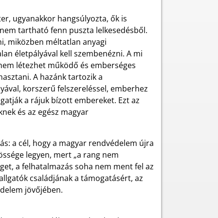
ter, ugyanakkor hangsúlyozta, ők is
nem tartható fenn puszta lelkesedésből.
ni, miközben méltatlan anyagi
alan életpályával kell szembenézni. A mi
 nem létezhet működő és emberséges
sztani. A hazánk tartozik a
yával, korszerű felszereléssel, emberhez
atják a rájuk bízott embereket. Ezt az
öknek és az egész magyar
tás: a cél, hogy a magyar rendvédelem újra
özössége legyen, mert „a rang nem
séget, a felhatalmazás soha nem ment fel az
llgatók családjának a támogatásért, az
édelem jövőjében.