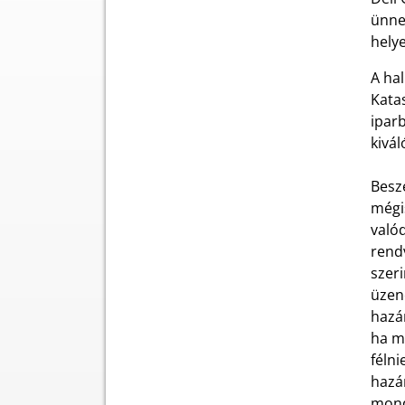
ünne
helye
A hal
Katas
ipar
kivá
Besz
mégis
valód
rend
szer
üzene
hazán
ha mé
félni
hazá
mond