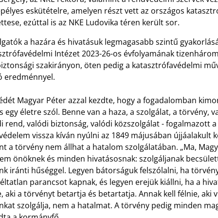
pélyes eskütételre, amelyen részt vett az országos katasz
ttese, ezúttal is az NKE Ludovika téren került sor.
lgatók a hazára és hivatásuk legmagasabb szintű gyakorlására
ztrófavédelmi Intézet 2023-26-os évfolyamának tizenhárom di
biztonsági szakirányon, öten pedig a katasztrófavédelmi műv
ló eredménnyel.
édét Magyar Péter azzal kezdte, hogy a fogadalomban kimon
 egy életre szól. Benne van a haza, a szolgálat, a törvény, va
i rend, valódi biztonság, valódi közszolgálat - fogalmazott 
védelem vissza kíván nyúlni az 1849 májusában újjáalakult 
int a törvény nem állhat a hatalom szolgálatában. „Ma, Mag
m önöknek és minden hivatásosnak: szolgáljanak becsülettel
k iránti hűséggel. Legyen bátorságuk felszólalni, ha törvény
ltatlan parancsot kapnak, és legyen erejük kiállni, ha a hi
e, aki a törvényt betartja és betartatja. Annak kell félnie, aki
nkat szolgálja, nem a hatalmat. A törvény pedig minden ma
ta a kormányfő.