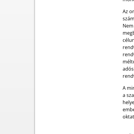
Az or
szám
Nem l
megbe
célu
rend
rend
méltó
adós
rend
A min
a sza
helye
embe
okta