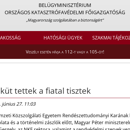
BELÜGYMINISZTÉRIUM
ORSZÁGOS KATASZTRÓFAVÉDELMI FŐIGAZGATÓSÁG
„Magyarország szolgálatában a biztonságért”
LAKOSSÁG
HATÓSÁGI ÜGYEK
SZAKMAI TÁJÉKO
Veszély esetén hívja a 112-t vagy a 105-öt!
küt tettek a fiatal tisztek
 június 27. 11:03
mzeti Közszolgálati Egyetem Rendészettudományi Karának ha
ata és a történelmi zászlók előtt, Magyar Péter miniszterel
Gergely, az NKE rektora, valamint a rendvédelmi szervek vez