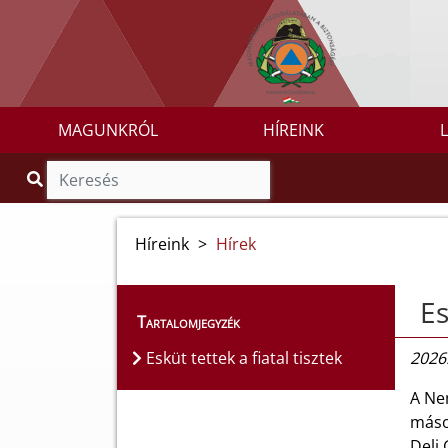
MAGUNKRÓL
HÍREINK
Híreink
>
Hírek
Es
Tartalomjegyzék
Esküt tettek a fiatal tisztek
2026.
A Ne
másol
Deli 