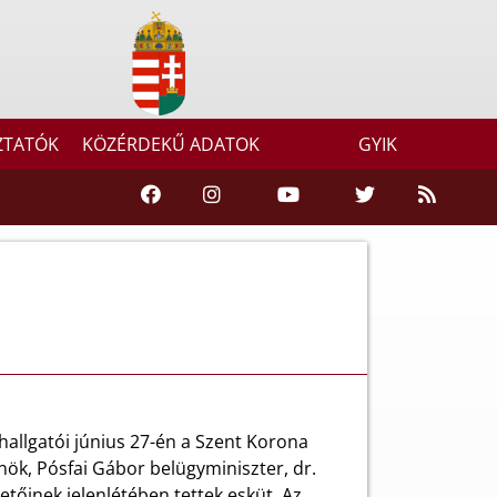
ZTATÓK
KÖZÉRDEKŰ ADATOK
GYIK
llgatói június 27-én a Szent Korona
nök, Pósfai Gábor belügyminiszter, dr.
etőinek jelenlétében tettek esküt. Az