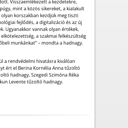
tt. Visszaemlékezett a kezdetekre,
gy, mint a közös sikereket, a kialakult
olyan korszakban kezdjük meg tiszti
ógiai fejlődés, a digitalizáció és az új
ek. Ugyanakkor vannak olyan értékek,
 elkötelezettség, a szakmai felkészültség
jövőbeli munkánkat” – mondta a hadnagy.
ül a rendvédelmi hivatásra kiválóan
t ért el Berina Kornélia Anna tűzoltó
oltó hadnagy, Szegedi Szimóna Réka
zkun Levente tűzoltó hadnagy.