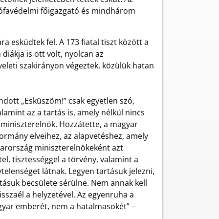
trófavédelmi főigazgató és mindhárom
 esküdtek fel. A 173 fiatal tiszt között a
ákja is ott volt, nyolcan az
eleti szakirányon végeztek, közülük hatan
dott „Esküszöm!” csak egyetlen szó,
lamint az a tartás is, amely nélkül nincs
a miniszterelnök. Hozzátette, a magyar
kormány elveihez, az alapvetéshez, amely
yarország miniszterelnökeként azt
, tisztességgel a törvény, valamint a
telenséget látnak. Legyen tartásuk jelezni,
vatásuk becsülete sérülne. Nem annak kell
 visszaél a helyzetével. Az egyenruha a
gyar emberét, nem a hatalmasokét” –