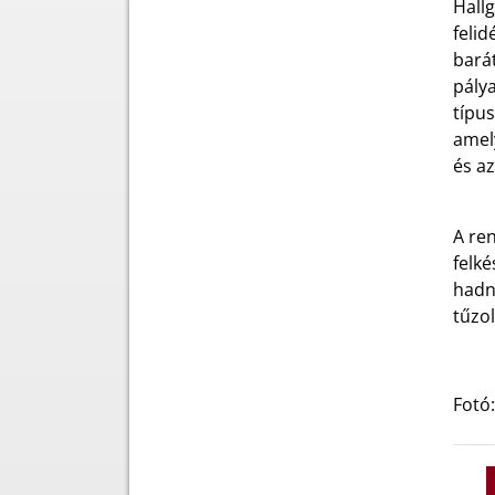
Hall
felid
bará
pálya
típu
amely
és az
A ren
felk
hadn
tűzo
Fotó: