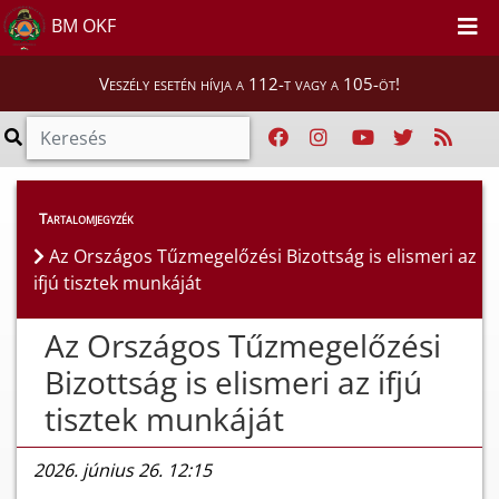
BM OKF
Veszély esetén hívja a 112-t vagy a 105-öt!
Híreink
>
Hírek
Tartalomjegyzék
Az Országos Tűzmegelőzési Bizottság is elismeri az
ifjú tisztek munkáját
Az Országos Tűzmegelőzési
Bizottság is elismeri az ifjú
tisztek munkáját
2026. június 26. 12:15