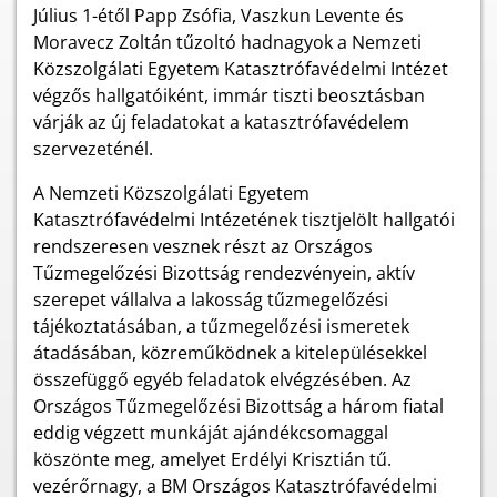
Július 1-étől Papp Zsófia, Vaszkun Levente és
Moravecz Zoltán tűzoltó hadnagyok a Nemzeti
Közszolgálati Egyetem Katasztrófavédelmi Intézet
végzős hallgatóiként, immár tiszti beosztásban
várják az új feladatokat a katasztrófavédelem
szervezeténél.
A Nemzeti Közszolgálati Egyetem
Katasztrófavédelmi Intézetének tisztjelölt hallgatói
rendszeresen vesznek részt az Országos
Tűzmegelőzési Bizottság rendezvényein, aktív
szerepet vállalva a lakosság tűzmegelőzési
tájékoztatásában, a tűzmegelőzési ismeretek
átadásában, közreműködnek a kitelepülésekkel
összefüggő egyéb feladatok elvégzésében. Az
Országos Tűzmegelőzési Bizottság a három fiatal
eddig végzett munkáját ajándékcsomaggal
köszönte meg, amelyet Erdélyi Krisztián tű.
vezérőrnagy, a BM Országos Katasztrófavédelmi