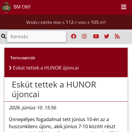
BM OKF
Veszély esetén hívja a 112-t vagy a 105-öt!
Híreink
>
Hírek
Tartalomjegyzék
Esküt tettek a HUNOR újoncai
Esküt tettek a HUNOR
újoncai
2026. június 10. 15:56
Ünnepélyes fogadalmat tett június 10-én az a
huszonkilenc újonc, akik június 7-10 között részt