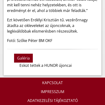
mit kell tenni nehéz helyzetekben, és ott is
eredményt ér el, ahol a többiek már feladták.”
Ezt követően Erdélyi Krisztián tű. vezérőrnagy
átadta az okleveleket az újoncoknak, a
legkiválóbbak elismerésben részesültek.
Fotó: Szőke Péter BM OKF
Galéria
Esküt tettek a HUNOR újoncai
KAPCSOLAT
IMPRESSZUM
ADATKEZELÉSI TÁJÉKOZTATÓ