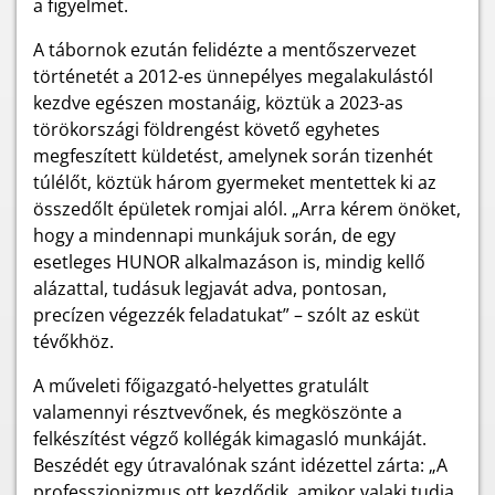
a figyelmet.
A tábornok ezután felidézte a mentőszervezet
történetét a 2012-es ünnepélyes megalakulástól
kezdve egészen mostanáig, köztük a 2023-as
törökországi földrengést követő egyhetes
megfeszített küldetést, amelynek során tizenhét
túlélőt, köztük három gyermeket mentettek ki az
összedőlt épületek romjai alól. „Arra kérem önöket,
hogy a mindennapi munkájuk során, de egy
esetleges HUNOR alkalmazáson is, mindig kellő
alázattal, tudásuk legjavát adva, pontosan,
precízen végezzék feladatukat” – szólt az esküt
tévőkhöz.
A műveleti főigazgató-helyettes gratulált
valamennyi résztvevőnek, és megköszönte a
felkészítést végző kollégák kimagasló munkáját.
Beszédét egy útravalónak szánt idézettel zárta: „A
professzionizmus ott kezdődik, amikor valaki tudja,