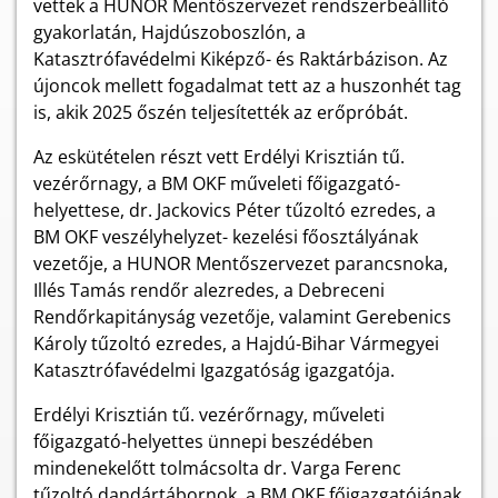
vettek a HUNOR Mentőszervezet rendszerbeállító
gyakorlatán, Hajdúszoboszlón, a
Katasztrófavédelmi Kiképző- és Raktárbázison. Az
újoncok mellett fogadalmat tett az a huszonhét tag
is, akik 2025 őszén teljesítették az erőpróbát.
Az eskütételen részt vett Erdélyi Krisztián tű.
vezérőrnagy, a BM OKF műveleti főigazgató-
helyettese, dr.
Jackovics Péter tűzoltó ezredes, a
BM OKF veszélyhelyzet- kezelési főosztályának
vezetője, a HUNOR Mentőszervezet parancsnoka,
Illés Tamás rendőr alezredes, a Debreceni
Rendőrkapitányság vezetője, valamint Gerebenics
Károly tűzoltó ezredes, a Hajdú-Bihar Vármegyei
Katasztrófavédelmi Igazgatóság igazgatója.
Erdélyi Krisztián tű. vezérőrnagy, műveleti
főigazgató-helyettes ünnepi beszédében
mindenekelőtt tolmácsolta dr. Varga Ferenc
tűzoltó dandártábornok, a BM OKF főigazgatójának