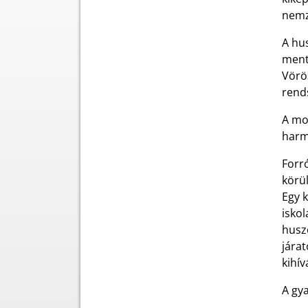
nemze
A hu
ment
Vörös
rends
A mo
harm
Forró
körü
Egy k
iskol
huszo
jára
kihív
A gya