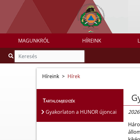
MAGUNKRÓL
HÍREINK
Híreink
>
Hírek
G
Tartalomjegyzék
Gyakorlaton a HUNOR újoncai
2026.
Háro
állo
kiké