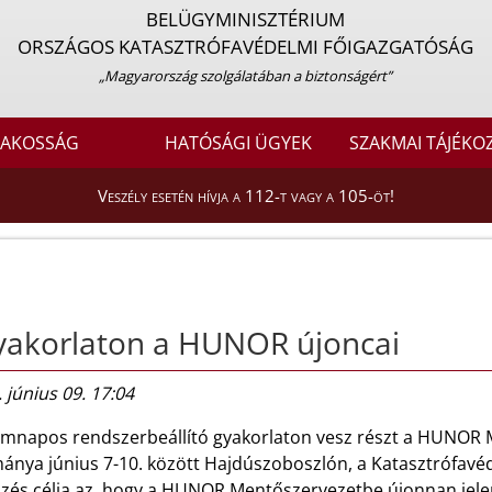
BELÜGYMINISZTÉRIUM
ORSZÁGOS KATASZTRÓFAVÉDELMI FŐIGAZGATÓSÁG
„Magyarország szolgálatában a biztonságért”
LAKOSSÁG
HATÓSÁGI ÜGYEK
SZAKMAI TÁJÉKO
Veszély esetén hívja a 112-t vagy a 105-öt!
yakorlaton a HUNOR újoncai
 június 09. 17:04
mnapos rendszerbeállító gyakorlaton vesz részt a HUNOR 
mánya június 7-10. között Hajdúszoboszlón, a Katasztrófavéd
pzés célja az, hogy a HUNOR Mentőszervezetbe újonnan jelent