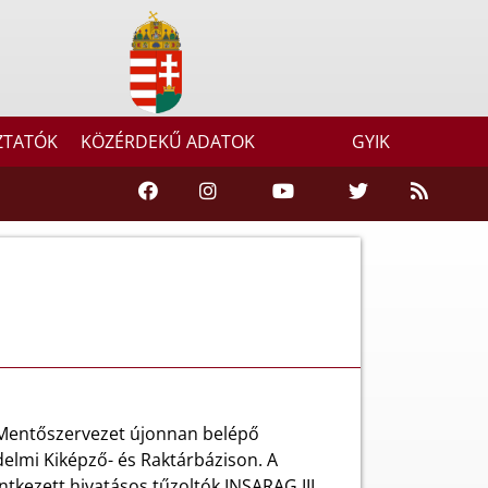
ZTATÓK
KÖZÉRDEKŰ ADATOK
GYIK
Mentőszervezet újonnan belépő
elmi Kiképző- és Raktárbázison. A
kezett hivatásos tűzoltók INSARAG III.