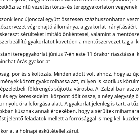
tközi szintű vezetési törzs- és terepgyakorlaton vegyenek 
szonkilenc újonccal együtt összesen százhuszonhatan veszne
őszervezet végrehajtó állománya, a gyakorlat irányításáért
kereszt sérülteket imitáló önkéntesei, valamint a mentőszer
zerbeállító gyakorlatot követően a mentőszervezet tagjai k
stani terepgyakorlat június 7-én este 11 órakor riasztáss
inchat órás gyakorlat.
ság, por és sikoltozás. Minden adott volt ahhoz, hogy az ú
lmények között gyakorolhassa azt, milyen is kaotikus körül
épzeletbeli, földrengés sújtotta városba, Al-Zalzal-ba ria
a és egy kereskedelmi központ dőlt össze, a négy alegység ö
nnyolc óra leforgása alatt. A gyakorlat jelenleg is tart, a t
tokban kúsznak annak érdekében, hogy a sérültek mihamara
ást jelentő feladatok mellett a forrósággal is meg kell küzden
korlat a holnapi eskütétellel zárul.