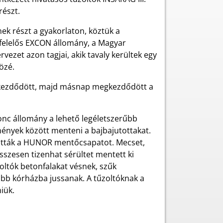
részt.
k részt a gyakorlaton, köztük a
 felelős EXCON állomány, a Magyar
vezet azon tagjai, akik tavaly kerültek egy
özé.
al kezdődött, majd másnap megkezdődött a
jonc állomány a lehető legéletszerűbb
mények között menteni a bajbajutottakat.
sztották a HUNOR mentőcsapatot. Mecset,
sszesen tizenhat sérültet mentett ki
űzoltók betonfalakat vésnek, szűk
bb kórházba jussanak. A tűzoltóknak a
iük.