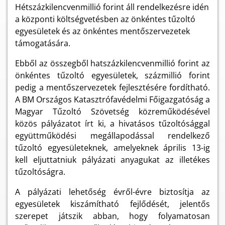
Hétszázkilencvenmillió forint áll rendelkezésre idén
a központi költségvetésben az önkéntes tűzoltó
egyesületek és az önkéntes mentőszervezetek
támogatására.
Ebből az összegből hatszázkilencvenmillió forint az
önkéntes tűzoltó egyesületek, százmillió forint
pedig a mentőszervezetek fejlesztésére fordítható.
A BM Országos Katasztrófavédelmi Főigazgatóság a
Magyar Tűzoltó Szövetség közreműködésével
közös pályázatot írt ki, a hivatásos tűzoltósággal
együttműködési megállapodással rendelkező
tűzoltó egyesületeknek, amelyeknek április 13-ig
kell eljuttatniuk pályázati anyagukat az illetékes
tűzoltóságra.
A pályázati lehetőség évről-évre biztosítja az
egyesületek kiszámítható fejlődését, jelentős
szerepet játszik abban, hogy folyamatosan