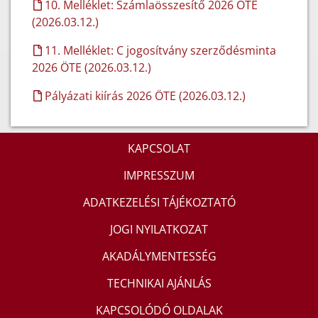
10. Melléklet: Számlaösszesítő 2026 ÖTE
(2026.03.12.)
11. Melléklet: C jogosítvány szerződésminta
2026 ÖTE (2026.03.12.)
Pályázati kiírás 2026 ÖTE (2026.03.12.)
KAPCSOLAT
IMPRESSZUM
ADATKEZELÉSI TÁJÉKOZTATÓ
JOGI NYILATKOZAT
AKADÁLYMENTESSÉG
TECHNIKAI AJÁNLÁS
KAPCSOLÓDÓ OLDALAK