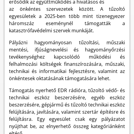
erősödik az együttműködés a hivatásos és
az önkéntes szervezetek között. A tűzoltó
egyesületek a 2025-ben több mint tizenegyezer
háromszáz eseménynél támogatták a
katasztrófavédelmi szervek munkáját.
Pályázni hagyományosan tűzoltási, műszaki
mentési, ifjúságnevelési és hagyományőrzési
tevékenységhez kapcsolódó működési és
felhalmozási költségek finanszírozására, műszaki,
technikai és informatikai fejlesztésre, valamint az
önkéntesek oktatásának támogatására lehet.
Támogatás nyerhető EDR rádióra, tűzoltó védő- és
technikai eszköz beszerzésére, egyéb eszköz
beszerzésére, gépjármű és tűzoltó technikai eszköz
felújítására, javítására, valamint szertár építésre és
felújításra. Egy egyesület csak egy pályázatot
nyújthat be, az elnyerhető összeg kategóriánként
eltérő.