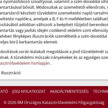
a nyomásfokozó szivattyúval, valamint a szén-dioxiddal oltó 
ntartásával bővült. Módosultak az üzemeltetői ellenőrzés, va
ntartásról készített tűzvédelmi üzemeltetési napló tartalmi
ltetési naplókra, amelyek a B, F és H mellékletben találha
ításából adódóan változott a beépített tűzjelző berendezések
ntartás vagy javítás idején csökkenő védelmi szint ellensúly
elvben fényképes illusztrációk szemléltetik a szén-dioxidda
teljes körű karbantartás elemeit.
dosítások során kialakult megoldások a jövő tűzvédelmét s
ulnak.
A tűzvédelmi műszaki irányelveket és az egységes sze
tasztrófavédelem honlapján
.
 Illusztráció
TATÓ
JOGI NYILATKOZAT
AKADÁLYMENTESSÉG
TECHNIK
© 2026 BM Országos Katasztrófavédelmi Főigazgatóság