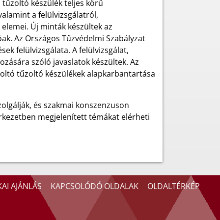
tűzoltó készülék teljes körű
lamint a felülvizsgálatról,
 elemei. Új minták készültek az
tóak. Az Országos Tűzvédelmi Szabályzat
 felülvizsgálata. A felülvizsgálat,
ozására szóló javaslatok készültek. Az
l oltó tűzoltó készülékek alapkarbantartása
zolgálják, és szakmai konszenzuson
rkezetben megjelenített témákat elérheti
AI AJÁNLÁS
KAPCSOLÓDÓ OLDALAK
OLDALTÉRKÉP