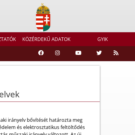
ZTATÓK
KÖZÉRDEKŰ ADATOK
GYIK
elvek
aki irányelv bővítését határozta meg
delem és elektrosztatikus feltöltődés
rtás műszaki irányelv változott. Az új