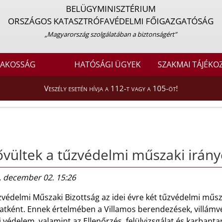
BELÜGYMINISZTÉRIUM
ORSZÁGOS KATASZTRÓFAVÉDELMI FŐIGAZGATÓSÁG
„Magyarország szolgálatában a biztonságért”
LAKOSSÁG
HATÓSÁGI ÜGYEK
SZAKMAI TÁJÉKO
Veszély esetén hívja a 112-t vagy a 105-öt!
vültek a tűzvédelmi műszaki irány
. december 02. 15:26
védelmi Műszaki Bizottság az idei évre két tűzvédelmi műsz
atként. Ennek értelmében a Villamos berendezések, villámvé
i védelem, valamint az Ellenőrzés, felülvizsgálat és karbanta