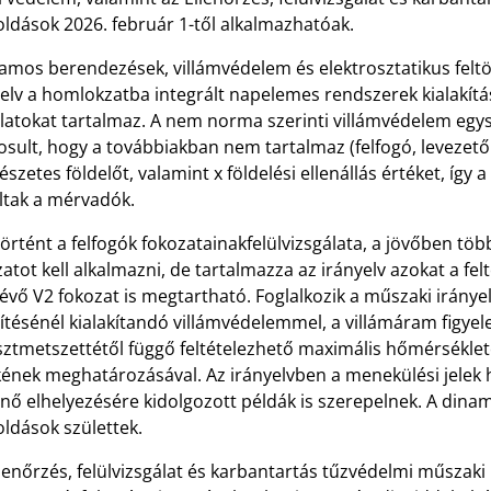
ldások 2026. február 1-től alkalmazhatóak.
lamos berendezések, villámvédelem és elektrosztatikus felt
yelv a homlokzatba integrált napelemes rendszerek kialakít
latokat tartalmaz. A nem norma szerinti villámvédelem egysé
sult, hogy a továbbiakban nem tartalmaz (felfogó, levezető
szetes földelőt, valamint x földelési ellenállás értéket, í
altak a mérvadók.
rtént a felfogók fokozatainakfelülvizsgálata, a jövőben töb
atot kell alkalmazni, de tartalmazza az irányelv azokat a felt
vő V2 fokozat is megtartható. Foglalkozik a műszaki iránye
ítésénél kialakítandó villámvédelemmel, a villámáram figye
ztmetszettétől függő feltételezhető maximális hőmérsékletek
kének meghatározásával. Az irányelvben a menekülési jelek h
nő elhelyezésére kidolgozott példák is szerepelnek. A dinami
ldások születtek.
lenőrzés, felülvizsgálat és karbantartás
tűzvédelmi műszaki i