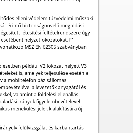
öltődés elleni védelem
tűzvédelmi műszaki
ását érintő biztonságnövelő megoldási
gesített létesítési feltételrendszere úgy
 esetében) helyzetfokozatokat, F1
gy a vonatkozó MSZ EN 62305 szabványban
b esetben például V2 fokozat helyett V3
ételeket is, amelyek teljesülése esetén a
lv a mobiltelefon bázisállomás
lembevételével a levezetők anyagától és
kel, valamint a földelési ellenállás
aladási irányok figyelembevételével
kus menekülési jelek kialakítására új
rányelv felülvizsgálat és karbantartás