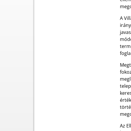
mego
A
Vil
irán
javas
módo
termé
fogl
Megtö
fokoz
meglé
telep
keres
érté
törté
mego
Az El