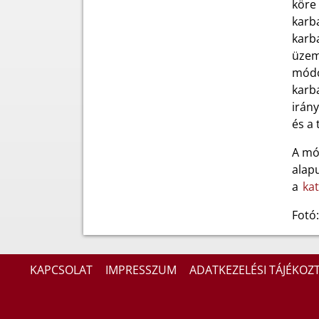
köre 
karba
karba
üzeme
módos
karba
irány
és a 
A mó
alap
a
ka
Fotó:
KAPCSOLAT
IMPRESSZUM
ADATKEZELÉSI TÁJÉKOZ