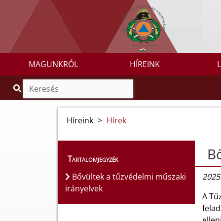
MAGUNKRÓL
HÍREINK
Híreink
>
Hírek
Bő
Tartalomjegyzék
Bővültek a tűzvédelmi műszaki
2025
irányelvek
A Tűz
felad
ellen