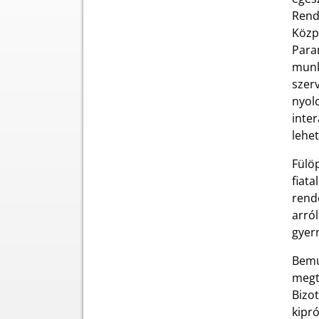
Rend
Közp
Para
munka
szerv
nyol
inte
lehet
Fülöp
fiata
rende
arró
gyer
Bemu
megt
Bizot
kipró