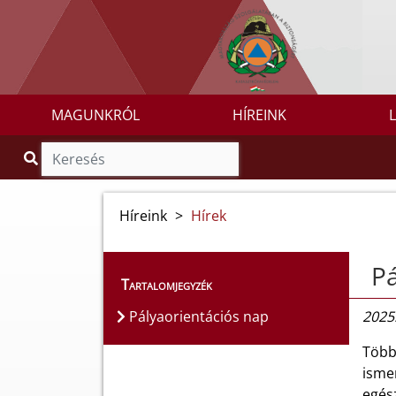
MAGUNKRÓL
HÍREINK
Híreink
>
Hírek
Pá
Tartalomjegyzék
Pályaorientációs nap
2025
Több
isme
egés