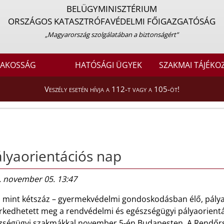
BELÜGYMINISZTÉRIUM
ORSZÁGOS KATASZTRÓFAVÉDELMI FŐIGAZGATÓSÁG
„Magyarország szolgálatában a biztonságért”
LAKOSSÁG
HATÓSÁGI ÜGYEK
SZAKMAI TÁJÉKO
Veszély esetén hívja a 112-t vagy a 105-öt!
lyaorientációs nap
. november 05. 13:47
 mint kétszáz – gyermekvédelmi gondoskodásban élő, pályavá
rkedhetett meg a rendvédelmi és egészségügyi pályaorient
zségügyi szakmákkal november 5-én Budapesten. A Rendőrs