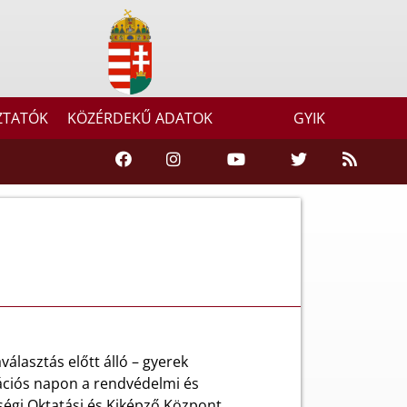
ZTATÓK
KÖZÉRDEKŰ ADATOK
GYIK
lasztás előtt álló – gyerek
ációs napon a rendvédelmi és
égi Oktatási és Kiképző Központ