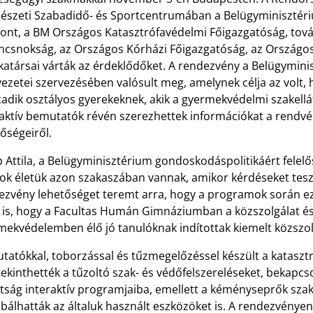
észeti Szabadidő- és Sportcentrumában a Belügyminisztériu
ont, a BM Országos Katasztrófavédelmi Főigazgatóság, tov
ncsnokság, az Országos Kórházi Főigazgatóság, az Országos 
társai várták az érdeklődőket. A rendezvény a Belügyminisz
ezetei szervezésében valósult meg, amelynek célja az volt, 
cadik osztályos gyerekeknek, akik a gyermekvédelmi szakel
raktív bemutatók révén szerezhettek információkat a rendvé
őségeiről.
 Attila, a Belügyminisztérium gondoskodáspolitikáért felelő
lok életük azon szakaszában vannak, amikor kérdéseket teszn
zvény lehetőséget teremt arra, hogy a programok során ezek
l is, hogy a Facultas Humán Gimnáziumban a közszolgálat é
mekvédelemben élő jó tanulóknak indítottak kiemelt közszolg
tatókkal, toborzással és tűzmegelőzéssel készült a katasztr
ekinthették a tűzoltó szak- és védőfelszereléseket, bekapc
tság interaktív programjaiba, emellett a kéményseprők szak
bálhatták az általuk használt eszközöket is. A rendezvénye