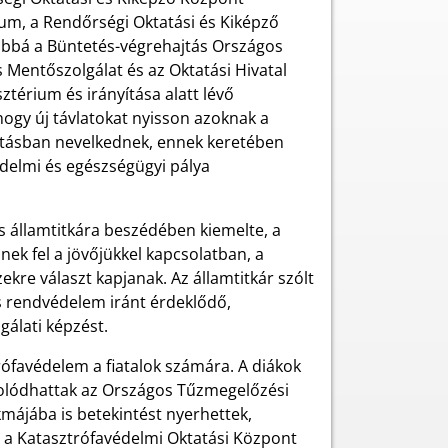
m, a Rendőrségi Oktatási és Kiképző
ábbá a Büntetés-végrehajtás Országos
Mentőszolgálat és az Oktatási Hivatal
térium és irányítása alatt lévő
hogy új távlatokat nyisson azoknak a
látásban nevelkednek, ennek keretében
delmi és egészségügyi pálya
s államtitkára beszédében kiemelte, a
ek fel a jövőjükkel kapcsolatban, a
re választ kapjanak. Az államtitkár szólt
s rendvédelem iránt érdeklődő,
álati képzést.
ófavédelem a fiatalok számára. A diákok
solódhattak az Országos Tűzmegelőzési
májába is betekintést nyerhettek,
n a Katasztrófavédelmi Oktatási Központ