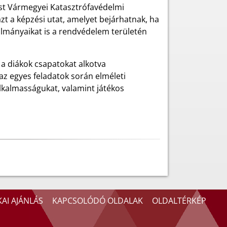
est Vármegyei Katasztrófavédelmi
zt a képzési utat, amelyet bejárhatnak, ha
lmányaikat is a rendvédelem területén
 a diákok csapatokat alkotva
az egyes feladatok során elméleti
alkalmasságukat, valamint játékos
AI AJÁNLÁS
KAPCSOLÓDÓ OLDALAK
OLDALTÉRKÉP