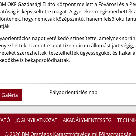
 BM OKF Gazdasági Ellátó Központ mellett a Fővárosi és a P
atóság is képviseltette magát. A gyerekek megismerhették a
döntenek, hogy nemcsak középszintű, hanem felsőfokú tanu
atják.
yaorientációs napot vetélkedő színesítette, amelynek során
nyezhettek. Tizenöt csapat tizenhárom állomást járt végig, 
eteket szerezhettek, tesztelhették ügyességüket és fizikai 
lkedőkbe is bekapcsolódhattak.
Pályaorientációs nap
Galéria
TATÓ
JOGI NYILATKOZAT
AKADÁLYMENTESSÉG
TECHNIK
© 2026 BM Országos Katasztrófavédelmi Főigazgatóság