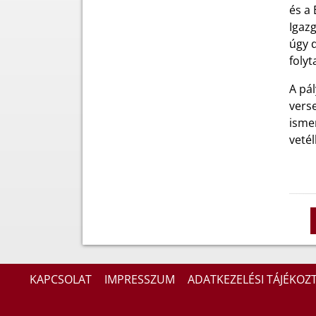
és a
Igazg
úgy 
folyt
A pál
verse
ismer
veté
KAPCSOLAT
IMPRESSZUM
ADATKEZELÉSI TÁJÉKOZ