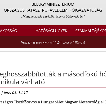
BELÜGYMINISZTÉRIUM
ORSZÁGOS KATASZTRÓFAVÉDELMI FŐIGAZGATÓSÁG
„Magyarország szolgálatában a biztonságért”
LAKOSSÁG
HATÓSÁGI ÜGYEK
SZAKMAI TÁJÉKO
Veszély esetén hívja a 112-t vagy a 105-öt!
ghosszabbították a másodfokú hős
nikula várható
 július 03. 14:12
rszágos Tisztifőorvos a HungaroMet Magyar Meteorológiai Sz