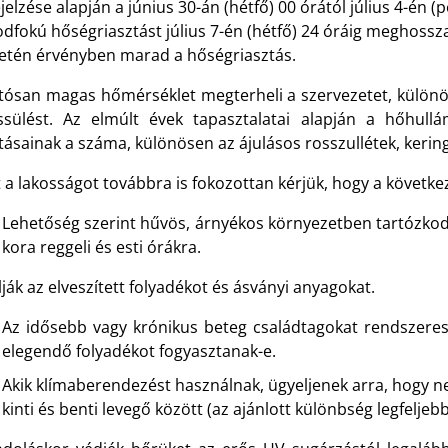
jelzése alapján a június 30-án (hétfő) 00 órától július 4-én 
fokú hőségriasztást július 7-én (hétfő) 24 óráig meghosszabb
letén érvényben marad a hőségriasztás.
rtósan magas hőmérséklet megterheli a szervezetet, különö
rissülést. Az elmúlt évek tapasztalatai alapján a hőhul
tásainak a száma, különösen az ájulásos rosszullétek, kerin
 a lakosságot továbbra is fokozottan kérjük, hogy a követk
Lehetőség szerint hűvös, árnyékos környezetben tartózkodj
kora reggeli és esti órákra.
ják az elveszített folyadékot és ásványi anyagokat.
Az idősebb vagy krónikus beteg családtagokat rendszeres
elegendő folyadékot fogyasztanak-e.
Akik klímaberendezést használnak, ügyeljenek arra, hogy n
kinti és benti levegő között (az ajánlott különbség legfeljebb