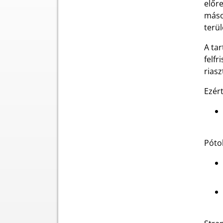
előre
másod
terü
A ta
felf
riasz
Ezért
Pótol