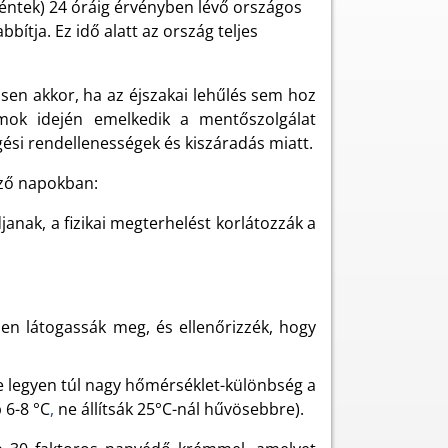
(péntek) 24 óráig érvényben lévő országos
ítja. Ez idő alatt az ország teljes
sen akkor, ha az éjszakai lehűlés sem hoz
lámok idején emelkedik a mentőszolgálat
gési rendellenességek és kiszáradás miatt.
ező napokban:
anak, a fizikai megterhelést korlátozzák a
en látogassák meg, és ellenőrizzék, hogy
e legyen túl nagy hőmérséklet-különbség a
 6-8 °C
,
ne állítsák 25°C-nál hűvösebbre).