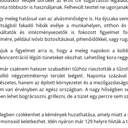
ndoláskor védjék bőrüket az erős UV sugárzástól legalá
ta többször is használjanak. Felhevült testtel ne ugorjanak
gy meleg hatással van az alvásminőségre is. Ha éjszaka se
dtságból fakadó hibák esélye a munkahelyen, otthon és
áltatók és intézményvezetők is fokozott figyelmet f
lmére, például ivóvíz biztosításával, pihenőidőkkel, vagy 
ívjuk a figyelmet arra is, hogy a meleg napokon a kült
oncentráció légúti tüneteket okozhat. Lehetőleg kora regge
 már csaknem hatezer szabadtéri tűzhöz riasztották a tűzo
illió négyzetméternyi terület leégett. Naponta százáva
észetes, hanem az épített környezetet és a mezőgazdaságot i
lom van érvényben az egész országban. A nagy hőségben se
en lehet bográcsozni, grillezni, de a tüzet egy percre sem s
legben csökkenhet a kémények huzathatása, amely miatt a n
-monoxid keletkezhet. Idén nyáron már 129 helyre hívták a 