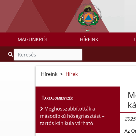
MAGUNKRÓL
HÍREINK
Híreink
>
Hírek
Me
Tartalomjegyzék
ká
Meghosszabbították a
másodfokú hőségriasztást –
2025.
tartós kánikula várható
Az O