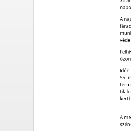
Stra
napon
A na
fára
munk
véde
Felh
ózonk
Idén
55 m
term
tila
kertb
A me
szén