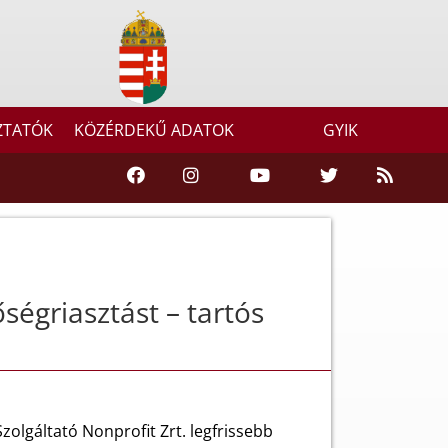
ZTATÓK
KÖZÉRDEKŰ ADATOK
GYIK
égriasztást – tartós
olgáltató Nonprofit Zrt. legfrissebb