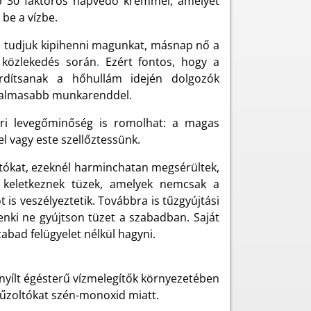
bb 30 faktoros napvédő krémmel, amelyet
 be a vízbe.
m tudjuk kipihenni magunkat, másnap nő a
 közlekedés során
.
Ezért fontos, hogy a
ordítsanak a hőhullám idején dolgozók
rugalmasabb munkarenddel.
éri levegőminőség is romolhat: a magas
l vagy este szellőztessünk.
ltókat, ezeknél harminchatan megsérültek,
l keletkeznek tüzek, amelyek nemcsak a
s veszélyeztetik. Továbbra is tűzgyújtási
nki ne gyújtson tüzet a szabadban. Saját
zabad felügyelet nélkül hagyni.
yílt égésterű vízmelegítők környezetében
tűzoltókat szén-monoxid miatt.