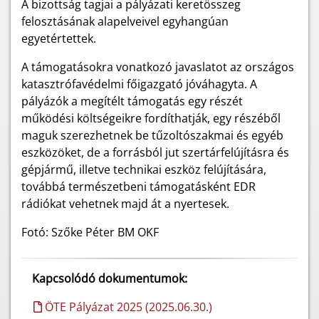
A bizottság tagjai a pályázati keretösszeg
felosztásának alapelveivel egyhangúan
egyetértettek.
A támogatásokra vonatkozó javaslatot az országos
katasztrófavédelmi főigazgató jóváhagyta. A
pályázók a megítélt támogatás egy részét
működési költségeikre fordíthatják, egy részéből
maguk szerezhetnek be tűzoltószakmai és egyéb
eszközöket, de a forrásból jut szertárfelújításra és
gépjármű, illetve technikai eszköz felújítására,
továbbá természetbeni támogatásként EDR
rádiókat vehetnek majd át a nyertesek.
Fotó: Szőke Péter BM OKF
Kapcsolódó dokumentumok:
ÖTE Pályázat 2025 (2025.06.30.)