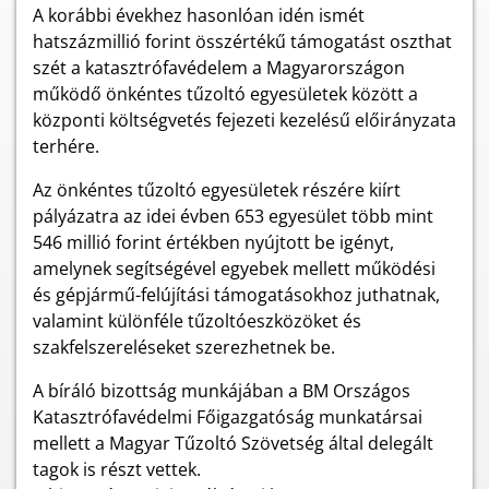
A korábbi évekhez hasonlóan idén ismét
hatszázmillió forint összértékű támogatást oszthat
szét a katasztrófavédelem a Magyarországon
működő önkéntes tűzoltó egyesületek között a
központi költségvetés fejezeti kezelésű előirányzata
terhére.
Az önkéntes tűzoltó egyesületek részére kiírt
pályázatra az idei évben 653 egyesület több mint
546 millió forint értékben nyújtott be igényt,
amelynek segítségével egyebek mellett működési
és gépjármű-felújítási támogatásokhoz juthatnak,
valamint különféle tűzoltóeszközöket és
szakfelszereléseket szerezhetnek be.
A bíráló bizottság munkájában a BM Országos
Katasztrófavédelmi Főigazgatóság munkatársai
mellett a Magyar Tűzoltó Szövetség által delegált
tagok is részt vettek.