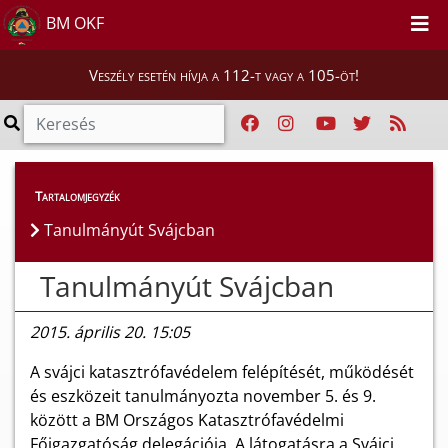
BM OKF
Veszély esetén hívja a 112-t vagy a 105-öt!
Híreink
>
Hírek
Tartalomjegyzék
Tanulmányút Svájcban
Tanulmányút Svájcban
2015. április 20. 15:05
A svájci katasztrófavédelem felépítését, működését
és eszközeit tanulmányozta november 5. és 9.
között a BM Országos Katasztrófavédelmi
Főigazgatóság delegációja. A látogatásra a Svájci