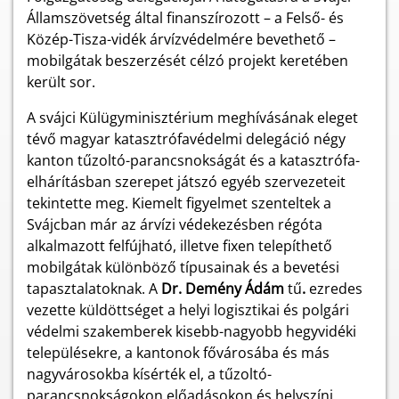
Államszövetség által finanszírozott – a Felső- és
Közép-Tisza-vidék árvízvédelmére bevethető –
mobilgátak beszerzését célzó projekt keretében
került sor.
A svájci Külügyminisztérium meghívásának eleget
tévő magyar katasztrófavédelmi delegáció négy
kanton tűzoltó-parancsnokságát és a katasztrófa-
elhárításban szerepet játszó egyéb szervezeteit
tekintette meg. Kiemelt figyelmet szenteltek a
Svájcban már az árvízi védekezésben régóta
alkalmazott felfújható, illetve fixen telepíthető
mobilgátak különböző típusainak és a bevetési
tapasztalatoknak. A
Dr. Demény Ádám
tű
.
ezredes
vezette küldöttséget a helyi logisztikai és polgári
védelmi szakemberek kisebb-nagyobb hegyvidéki
településekre, a kantonok fővárosába és más
nagyvárosokba kísérték el, a tűzoltó-
parancsnokságokon előadásokon és helyszíni