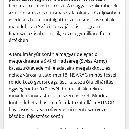
bemutatókon vettek részt. A magyar szakemberek
az út során szerzett tapasztalatokat a közeljövőben
esedékes hazai mobilgátbeszerzésnél használják
majd fel. Ez a Svájci Hozzájárulás program
finanszírozásában zajlik, közel egymilliárd forint
értékben.
A tanulmányút során a magyar delegáció
megtekintette a Svájci Hadsereg (Swiss Army)
katasztrófavédelmi feladataira megalakított, és
nehéz városi kutató-mentő INSARAG minősítéssel
rendelkező gyorsreagálású katasztrófa-elhárítási
egységének működését, bemutatták nekik a
műveletirányítást és a felszereléseket. Mindez
fontos lehet a hasonló feladatokat ellátó HUNOR
hivatásos katasztrófavédelmi mentőszervezet
későbbi fejlesztése során.