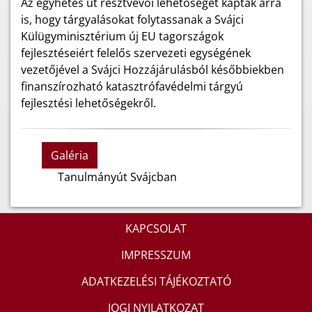
Az egyhetes út résztvevői lehetőséget kaptak arra
is, hogy tárgyalásokat folytassanak a Svájci
Külügyminisztérium új EU tagországok
fejlesztéseiért felelős szervezeti egységének
vezetőjével a Svájci Hozzájárulásból későbbiekben
finanszírozható katasztrófavédelmi tárgyú
fejlesztési lehetőségekről.
Galéria
Tanulmányút Svájcban
KAPCSOLAT
IMPRESSZUM
ADATKEZELÉSI TÁJÉKOZTATÓ
JOGI NYILATKOZAT