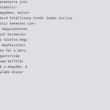
etméterre jutó
Szabolcs-
egyében, holott
kord felállítása Fotók: Dudás Szilvia
ztíz önkéntes szer-
 négyszázötven
int háromszáz-
s tűzoltó négy
 megfeszített
ta fel a káro-
gyarország
nem külföldi
k a megyébe. A
alább ötezer