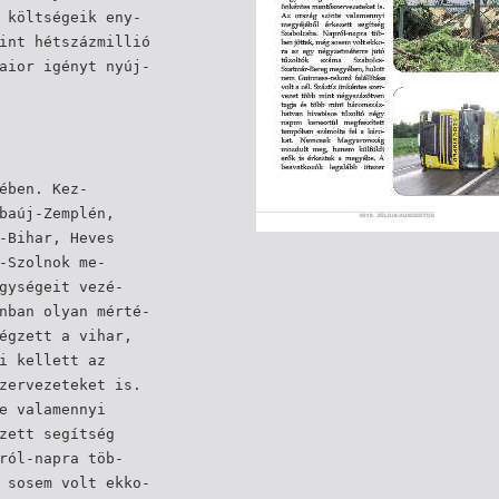
 költségeik eny-
int hétszázmillió
aior igényt nyúj-
ében. Kez-
baúj-Zemplén,
-Bihar, Heves
-Szolnok me-
gységeit vezé-
nban olyan mérté-
égzett a vihar,
i kellett az
zervezeteket is.
e valamennyi
zett segítség
ról-napra töb-
 sosem volt ekko-