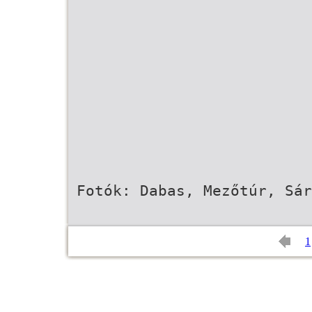
Fotók: Dabas, Mezőtúr, Sár
1