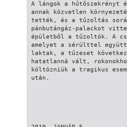
A lángok a hűtőszekrényt é
annak közvetlen környezeté
tették, és a tűzoltás sorá
pánbutángáz-palackot vitte
épületből a tűzoltók. A cs
amelyet a sérülttel együtt
laktak, a tűzeset következ
hatatlanná vált, rokonokho
költözniük a tragikus esem
után.
2019. JANUÁR 5