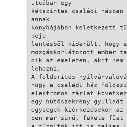
utcában egy
kétszintes családi házban 
annak
konyhájában keletkezett tű
beje-
lentésből kiderült, hogy e
mozgáskorlátozott ember ta
dik az emeleten, akit nem 
lehozni.
A felderítés nyilvánvalóvá
hogy a családi ház földszi
elektromos zárlat következ
egy hűtőszekrény gyulladt 
egységek kiérkezésekor az 
ben már sűrű, fekete füst 
a tűzoltók itt is teljes l