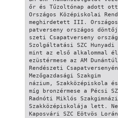
őr­ és Tűzoltónap adott ot
Országos Középiskolai Rend
meghirdetett III. Országo
patverseny országos döntőj
szeti Csapatverseny orszá
Szolgáltatási SZC Hunyadi 
mint az első alkalommal é
ezüstérmese az AM Dunántúl
Rendészeti Csapatversenyén
Mezőgazdasági Szakgim­
názium, Szakközépiskola és
míg bronzérmese a Pécsi SZ
Radnóti Miklós Szakgimnázi
Szakközépiskolája lett. Ne
Kaposvári SZC Eötvös Lorán