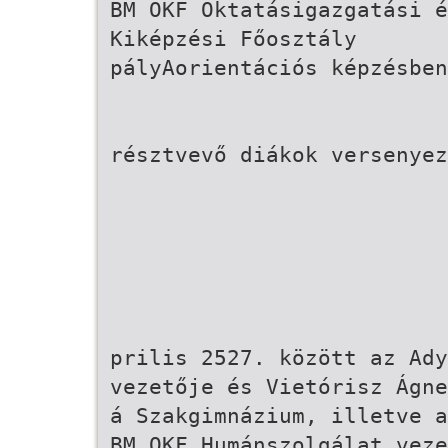
BM OKF Oktatásigazgatási é
Kiképzési Főosztály
pályAorientációs képzésben
résztvevő diákok versenyez
prilis 25­27. között az Ad
vezetője és Vietórisz Ágne
á Szakgimnázium, illetve a
BM OKF Humánszolgálat veze