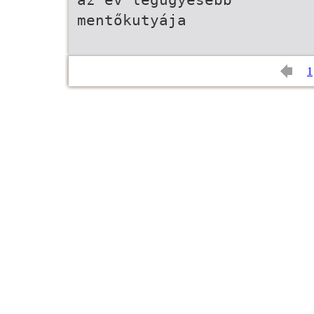
mentőkutyája
1