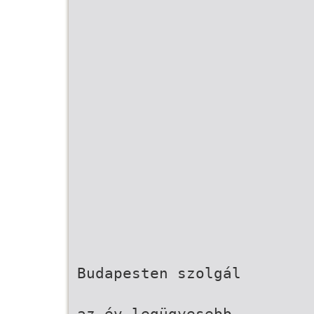
Budapesten szolgál
az év legügyesebb