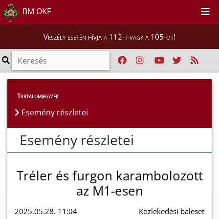
BM OKF
Veszély esetén hívja a 112-t vagy a 105-öt!
Esemény részletei
Tartalomjegyzék
Esemény részletei
Esemény részletei
Tréler és furgon karambolozott
az M1-esen
2025.05.28. 11:04
Közlekedési baleset