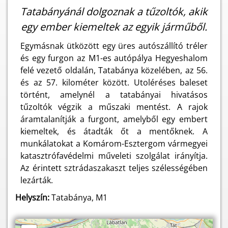
Tatabányánál dolgoznak a tűzoltók, akik
egy ember kiemeltek az egyik járműből.
Egymásnak ütközött egy üres autószállító tréler
és egy furgon az M1-es autópálya Hegyeshalom
felé vezető oldalán, Tatabánya közelében, az 56.
és az 57. kilométer között. Utoléréses baleset
történt, amelynél a tatabányai hivatásos
tűzoltók végzik a műszaki mentést. A rajok
áramtalanítják a furgont, amelyből egy embert
kiemeltek, és átadták őt a mentőknek. A
munkálatokat a Komárom-Esztergom vármegyei
katasztrófavédelmi műveleti szolgálat irányítja.
Az érintett sztrádaszakaszt teljes szélességében
lezárták.
Helyszín:
Tatabánya, M1