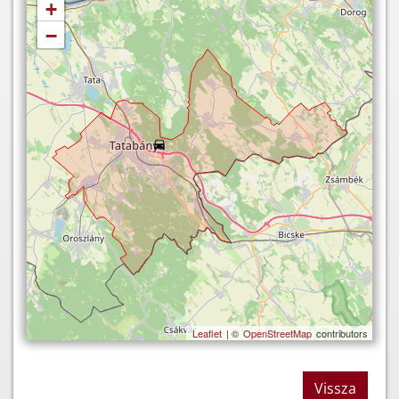
+
−
Leaflet
| ©
OpenStreetMap
contributors
Vissza