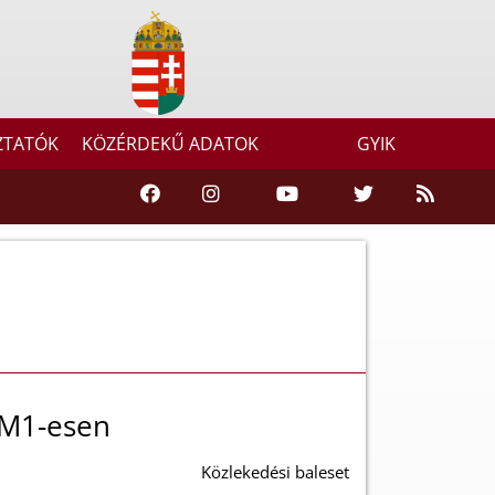
ZTATÓK
KÖZÉRDEKŰ ADATOK
GYIK
 M1-esen
Közlekedési baleset