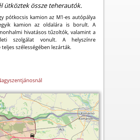
él ütköztek össze teherautók.
gy pótkocsis kamion az M1-es autópálya
egyik kamion az oldalára is borult. A
nonhalmi hivatásos tűzoltók, valamint a
eti szolgálat vonult. A helyszínre
 teljes szélességében lezárták.
 Nagyszentjánosnál