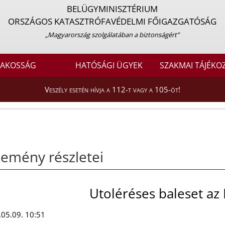
BELÜGYMINISZTÉRIUM
ORSZÁGOS KATASZTRÓFAVÉDELMI FŐIGAZGATÓSÁG
„Magyarország szolgálatában a biztonságért”
LAKOSSÁG
HATÓSÁGI ÜGYEK
SZAKMAI TÁJÉKO
Veszély esetén hívja a 112-t vagy a 105-öt!
emény részletei
Utoléréses baleset az
05.09. 10:51