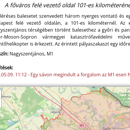
A főváros felé vezető oldal 101-es kilométerén
léréses balesetet szenvedett három nyerges vontató és e
apest felé vezető oldalán, a 101-es kilométernél. Az 
yszentjános térségében történt balesethez a győri és pan
r-Moson-Sopron vármegyei katasztrófavédelmi művel
tőhelikopter is érkezett. Az érintett pályaszakaszt egy időre
zín:
Nagyszentjános, M1
ítések:
.05.09. 11:12 - Egy sávon megindult a forgalom az M1-esen