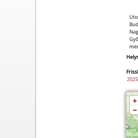
Uto
Bud
Nag
Győ
men
Helys
Friss
2025
+
−