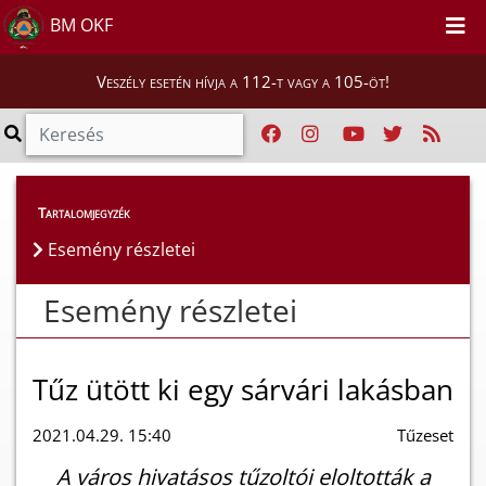
BM OKF
Veszély esetén hívja a 112-t vagy a 105-öt!
Esemény részletei
Tartalomjegyzék
Esemény részletei
Esemény részletei
Tűz ütött ki egy sárvári lakásban
2021.04.29. 15:40
Tűzeset
A város hivatásos tűzoltói eloltották a