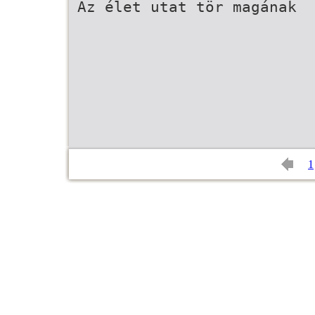
Az élet utat tör magának
1