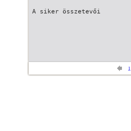
A siker összetevői
1