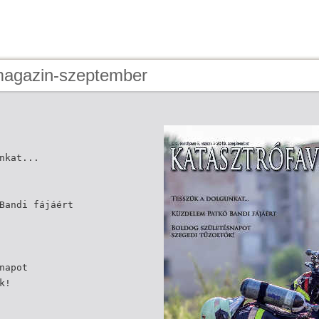
magazin-szeptember
nkat...
Bandi fájáért
napot
k!