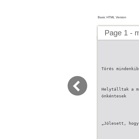
Basic HTML Version
Page 1 - m
Törés mindenkib
Helytálltak a m
önkéntesek
„Jólesett, hogy