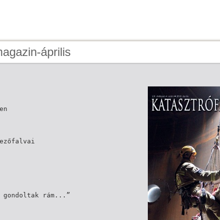
agazin-április
en
ezőfalvai
 gondoltak rám...”