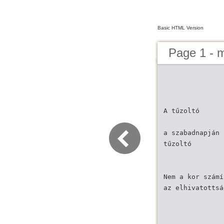
Basic HTML Version
Page 1 - 
A tűzoltó
a szabadnapján 
tűzoltó
Nem a kor számí
az elhivatottsá