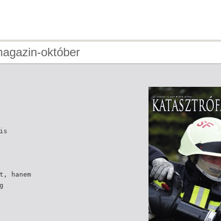
magazin-október
is
t, hanem
g