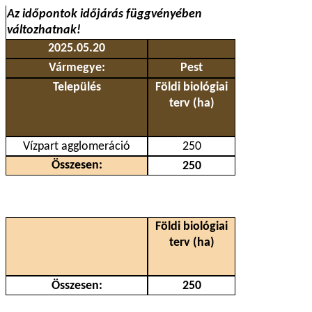
Az időpontok időjárás függvényében
változhatnak!
2025.05.20
Vármegye:
Pest
Település
Földi biológiai
terv (ha)
Vízpart agglomeráció
250
Összesen:
250
Földi biológiai
terv (ha)
Összesen:
250