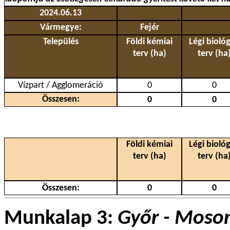
2024.06.13
Vármegye:
Fejér
Település
Földi kémiai
Légi biológ
terv (ha)
terv (ha
Vízpart / Agglomeráció
0
0
Összesen:
0
0
Földi kémiai
Légi biológ
terv (ha)
terv (ha
Összesen:
0
0
Munkalap 3:
Győr - Moson