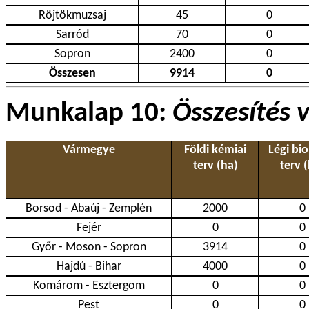
Röjtökmuzsaj
45
0
Sarród
70
0
Sopron
2400
0
Összesen
9914
0
Munkalap 10:
Összesítés
Vármegye
Földi kémiai
Légi bio
terv (ha)
terv 
Borsod - Abaúj - Zemplén
2000
0
Fejér
0
0
Győr - Moson - Sopron
3914
0
Hajdú - Bihar
4000
0
Komárom - Esztergom
0
0
Pest
0
0