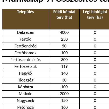
Település
Földi kémiai
Légi biológiai
terv (ha)
terv (ha)
Debrecen
4000
0
Fertőd
250
0
Fertőendréd
50
0
Fertőhomok
100
0
Fertőszentmiklós
300
0
Fertőszéplak
119
0
Hegykő
140
0
Hidegség
30
0
Kópháza
100
0
Miskolc
2000
0
Nagycenk
150
0
Petőháza
160
0