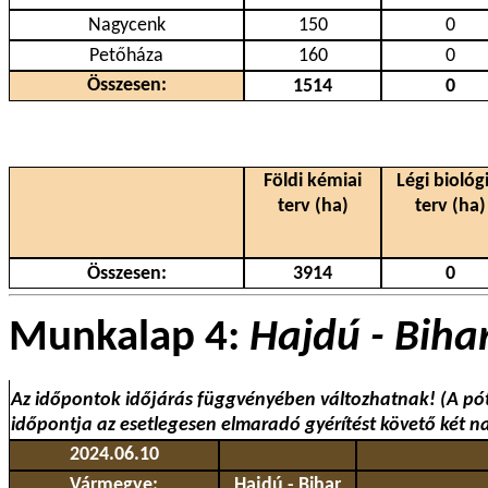
Nagycenk
150
0
Petőháza
160
0
Összesen:
1514
0
Földi kémiai
Légi biológi
terv (ha)
terv (ha)
Összesen:
3914
0
Munkalap 4:
Hajdú - Biha
Az időpontok időjárás függvényében változhatnak! (A pó
időpontja az esetlegesen elmaradó gyérítést követő két n
2024.06.10
Vármegye:
Hajdú - Bihar