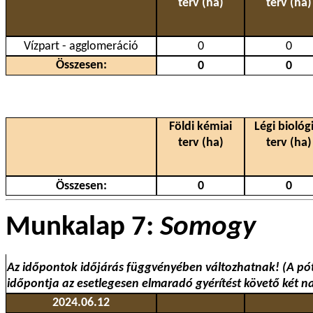
terv (ha)
terv (ha)
Vízpart - agglomeráció
0
0
Összesen:
0
0
Földi kémiai
Légi biológi
terv (ha)
terv (ha)
Összesen:
0
0
Munkalap 7:
Somogy
Az időpontok időjárás függvényében változhatnak! (A pó
időpontja az esetlegesen elmaradó gyérítést követő két n
2024.06.12