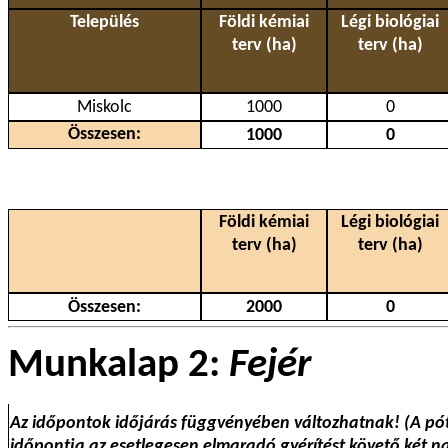
Település
Földi kémiai
Légi biológiai
terv (ha)
terv (ha)
Miskolc
1000
0
Összesen:
1000
0
Földi kémiai
Légi biológiai
terv (ha)
terv (ha)
Összesen:
2000
0
Munkalap 2:
Fejér
Az időpontok időjárás függvényében változhatnak! (A pó
időpontja az esetlegesen elmaradó gyérítést követő két n