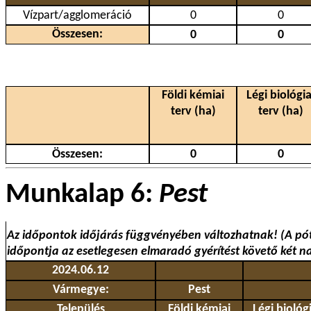
Vízpart/agglomeráció
0
0
Összesen:
0
0
Földi kémiai
Légi biológia
terv (ha)
terv (ha)
Összesen:
0
0
Munkalap 6:
Pest
Az időpontok időjárás függvényében változhatnak! (A pó
időpontja az esetlegesen elmaradó gyérítést követő két n
2024.06.12
Vármegye:
Pest
Település
Földi kémiai
Légi biológi