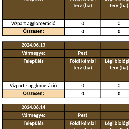
terv (ha)
terv (ha)
Vízpart agglomeráció
0
0
Összesen:
0
0
2024.06.13
Vármegye:
Pest
Település
Földi kémiai
Légi biológi
terv (ha)
terv (ha)
Vízpart - agglomeráció
0
0
Összesen:
0
0
2024.06.14
Vármegye:
Pest
Település
Földi kémiai
Légi biológi