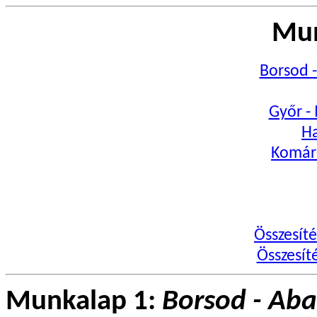
Mun
Borsod 
Győr -
Ha
Komár
Összesít
Összesít
Munkalap 1:
Borsod - Aba