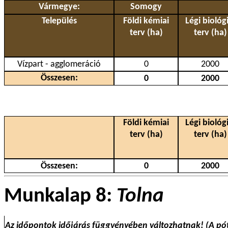
Vármegye:
Somogy
Település
Földi kémiai
Légi biológi
terv (ha)
terv (ha)
Vízpart - agglomeráció
0
2000
Összesen:
0
2000
Földi kémiai
Légi biológi
terv (ha)
terv (ha)
Összesen:
0
2000
Munkalap 8:
Tolna
Az időpontok időjárás függvényében változhatnak! (A pó