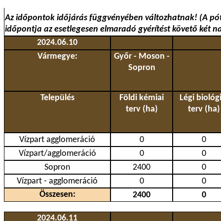
Az időpontok időjárás függvényében változhatnak! (A pó
időpontja az esetlegesen elmaradó gyérítést követő két n
2024.06.10
Vármegye:
Győr - Moson -
Sopron
Település
Földi kémiai
Légi biológi
terv (ha)
terv (ha)
Vízpart agglomeráció
0
0
Vízpart/agglomeráció
0
0
Sopron
2400
0
Vízpart - agglomeráció
0
0
Összesen:
2400
0
2024.06.11