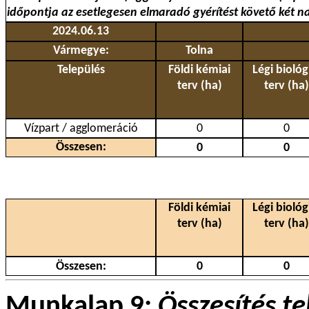
időpontja az esetlegesen elmaradó gyérítést követő két n
2024.06.13
Vármegye:
Tolna
Település
Földi kémiai
Légi biológ
terv (ha)
terv (ha)
Vízpart / agglomeráció
0
0
Összesen:
0
0
Földi kémiai
Légi biológ
terv (ha)
terv (ha)
Összesen:
0
0
Munkalap 9:
Összesítés t