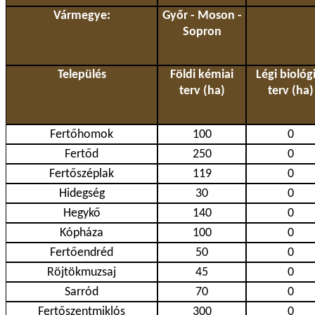
Vármegye:
Győr - Moson -
Sopron
Település
Földi kémiai
Légi biológi
terv (ha)
terv (ha)
Fertőhomok
100
0
Fertőd
250
0
Fertőszéplak
119
0
Hidegség
30
0
Hegykő
140
0
Kópháza
100
0
Fertőendréd
50
0
Röjtökmuzsaj
45
0
Sarród
70
0
Fertőszentmiklós
300
0