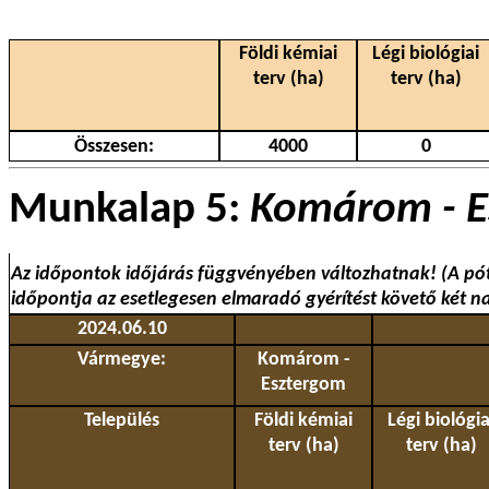
Földi kémiai
Légi biológiai
terv (ha)
terv (ha)
Összesen:
4000
0
Munkalap 5:
Komárom - E
Az időpontok időjárás függvényében változhatnak! (A pó
időpontja az esetlegesen elmaradó gyérítést követő két n
2024.06.10
Vármegye:
Komárom -
Esztergom
Település
Földi kémiai
Légi biológia
terv (ha)
terv (ha)