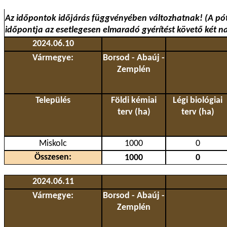
Az időpontok időjárás függvényében változhatnak! (A pó
időpontja az esetlegesen elmaradó gyérítést követő két n
2024.06.10
Vármegye:
Borsod - Abaúj -
Zemplén
Település
Földi kémiai
Légi biológiai
terv (ha)
terv (ha)
Miskolc
1000
0
Összesen:
1000
0
2024.06.11
Vármegye:
Borsod - Abaúj -
Zemplén