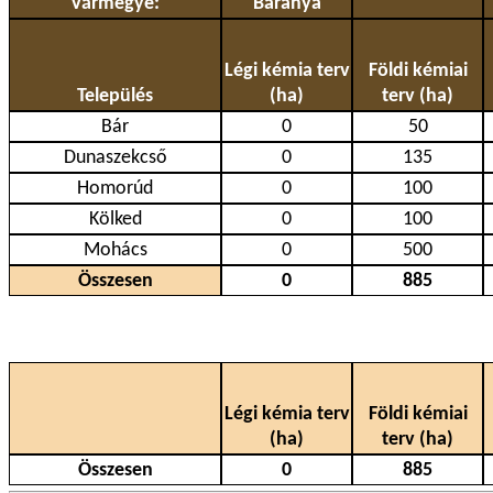
Vármegye:
Baranya
Légi kémia terv
Földi kémiai
Település
(ha)
terv (ha)
Bár
0
50
Dunaszekcső
0
135
Homorúd
0
100
Kölked
0
100
Mohács
0
500
Összesen
0
885
Légi kémia terv
Földi kémiai
(ha)
terv (ha)
Összesen
0
885