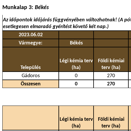
Munkalap 3:
Békés
Az időpontok időjárás függvényében változhatnak! (A pót
esetlegesen elmaradó gyérítést követő két nap.)
2023.06.02
Vármegye:
Békés
Légi kémia terv
Földi kémiai
Település
(ha)
terv (ha)
Gádoros
0
270
Összesen
0
270
Légi kémia terv
Földi kémiai
(ha)
terv (ha)