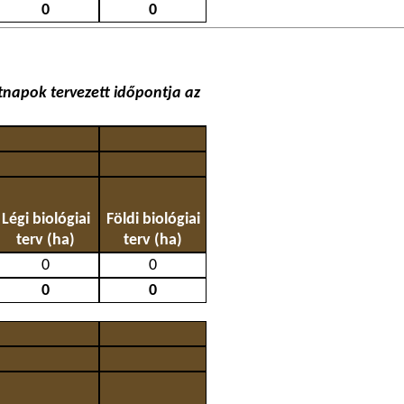
0
0
napok tervezett időpontja az
Légi biológiai
Földi biológiai
terv (ha)
terv (ha)
0
0
0
0