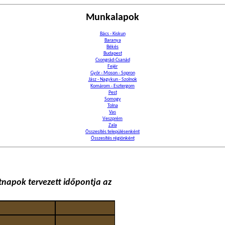
Munkalapok
Bács - Kiskun
Baranya
Békés
Budapest
Csongrád-Csanád
Fejér
Győr - Moson - Sopron
Jász - Nagykun - Szolnok
Komárom - Esztergom
Pest
Somogy
Tolna
Vas
Veszprém
Zala
Összesítés településenként
Összesítés régiónként
napok tervezett időpontja az