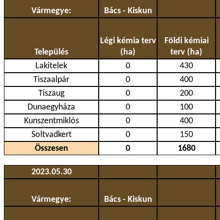
Vármegye:
Bács - Kiskun
Légi kémia terv
Földi kémiai
Település
(ha)
terv (ha)
Lakitelek
0
430
Tiszaalpár
0
400
Tiszaug
0
200
Dunaegyháza
0
100
Kunszentmiklós
0
400
Soltvadkert
0
150
Összesen
0
1680
2023.05.30
Vármegye:
Bács - Kiskun