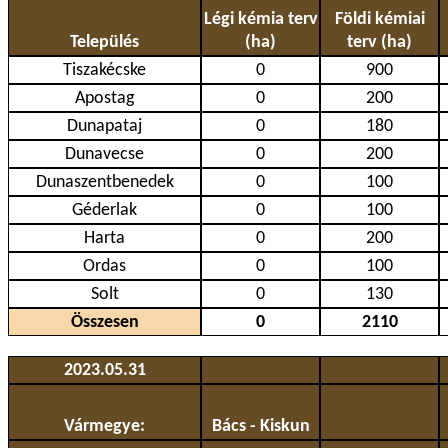
Légi kémia terv
Földi kémiai
Település
(ha)
terv (ha)
Tiszakécske
0
900
Apostag
0
200
Dunapataj
0
180
Dunavecse
0
200
Dunaszentbenedek
0
100
Géderlak
0
100
Harta
0
200
Ordas
0
100
Solt
0
130
Összesen
0
2110
2023.05.31
Vármegye:
Bács - Kiskun