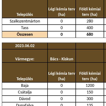
Légi kémia terv
Földi kémiai
Település
(ha)
terv (ha)
Szalkszentmárton
0
280
Tass
0
400
Összesen
0
680
2023.06.02
Vármegye:
Bács - Kiskun
Légi kémia terv
Földi kémiai
Település
(ha)
terv (ha)
Baja
0
1200
Csátalja
0
150
Dávod
0
300
Dunafalva
0
135