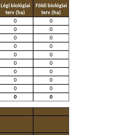
Légi biológiai
Földi biológiai
terv (ha)
terv (ha)
0
0
0
0
0
0
0
0
0
0
0
0
0
0
0
0
0
0
0
0