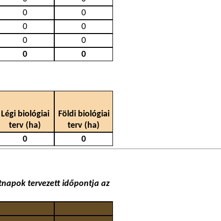
0
0
0
0
0
0
0
0
Légi biológiai
Földi biológiai
terv (ha)
terv (ha)
0
0
napok tervezett időpontja az