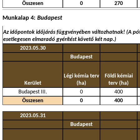
Összesen
0
270
Munkalap 4:
Budapest
Az időpontok időjárás függvényében változhatnak! (A pót
esetlegesen elmaradó gyérítést követő két nap.)
2023.05.30
Budapest
Légi kémia terv
Földi kémiai
Kerület
(ha)
terv (ha)
Budapest III.
0
400
Összesen
0
400
2023.05.31
Budapest