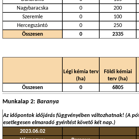
Nagybaracska
0
200
Szeremle
0
100
Hercegszántó
0
250
Összesen
0
2335
Légi kémia terv
Földi kémiai
(ha)
terv (ha)
Összesen
0
6805
Munkalap 2:
Baranya
Az időpontok időjárás függvényében változhatnak! (A pót
esetlegesen elmaradó gyérítést követő két nap.)
2023.06.02